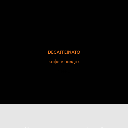
DECAFFEINATO
кофе в чалдах
2 888
р.