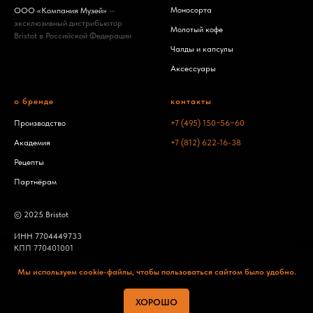
Моносорта
ООО «Компания Музей»
—
эксклюзивный дистрибьютор
Молотый кофе
Bristot в Российской Федерации
Чалды и капсулы
Аксессуары
о бренде
контакты
Производство
+7 (495) 150−56−60
Академия
+7 (812) 622-16-3
8
Рецепты
Партнёрам
© 2025 Bristot
ИНН 7704449733
КПП 770401001
ОГРН 5177746387210
Мы используем cookie-файлы, чтобы пользоваться сайтом было удобно.
Политика конфиденциальности
ХОРОШО
Сделано в Le De